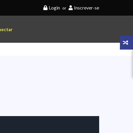
Login
Inscrever-se
or
nectar