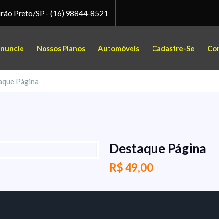
irão Preto/SP -
(16) 98844-8521
nuncie
Nossos Planos
Automóveis
Cadastre-Se
Co
aque Página
Destaque Página
R$
49,00