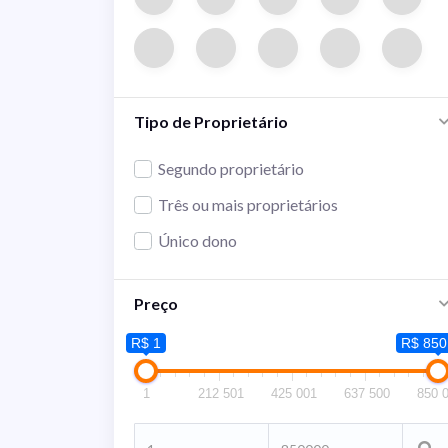
Tipo de Proprietário
Segundo proprietário
Três ou mais proprietários
Único dono
Preço
R$ 1
R$ 850
1
212 501
425 001
637 500
850 