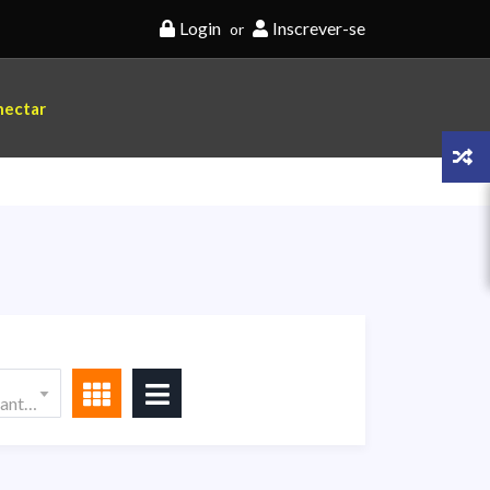
Login
Inscrever-se
or
nectar
Do mais novo ao mais antigo